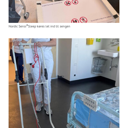
®
Nordic Sensi
Sleep køres let ind til sengen