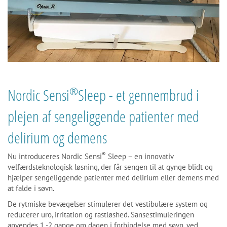
®
Nordic Sensi
Sleep - et gennembrud i
plejen af sengeliggende patienter med
delirium og demens
®
Nu introduceres Nordic Sensi
Sleep – en innovativ
velfærdsteknologisk løsning, der får sengen til at gynge blidt og
hjælper sengeliggende patienter med delirium eller demens med
at falde i søvn.
De rytmiske bevægelser stimulerer det vestibulære system og
reducerer uro, irritation og rastløshed. Sansestimuleringen
anvendes 1 -2 gange om dagen i forbindelse med søvn, ved