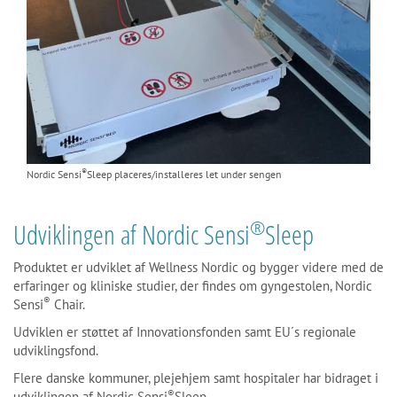
®
Nordic Sensi
Sleep placeres/installeres let under sengen
®
Udviklingen af Nordic Sensi
Sleep
Produktet er udviklet af Wellness Nordic og bygger videre med de
erfaringer og kliniske studier, der findes om gyngestolen, Nordic
®
Sensi
Chair.
Udviklen er støttet af Innovationsfonden samt EU´s regionale
udviklingsfond.
Flere danske kommuner, plejehjem samt hospitaler har bidraget i
®
udviklingen af Nordic Sensi
Sleep.