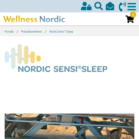
0
/
/
®
Forside
Produktsortiment
Nordic Sensi
Sleep