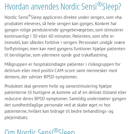
®
Hvordan anvendes Nordic Sensi
Sleep?
®
Nordic Sensi
Sleep appliceres direkte under sengen, som vha.
produktet eleveres, så hele sengen kan gynges. Konkret har
gyngen rolige pendulerende gyngebevægelser, som stimulerer
kontinuerligt i 30 eller 60 minutter. Patienten, som ofte er
immobil, kan således forblive i sengen. Personalet undgår svære
forflytninger, men kan med gyngens funtioner hjælpe patienten
til beroligelse, som ydermere opnår god trykaflastning.
Målgruppen er hospitalsindlagte patienter i risikogruppen for
delirium eller med positiv CAM-score samt mennesker med
demens, der udviser BPSD-symptomer.
Produktet skal gennem hvile og sansestimulering hjælpe
patienterne til hurtigere at komme ud af en delirøs tilstand eller
reducere deres BPSD-symptomer. Samtidig understøtter gyngen
det sundhedsfaglige personale ved at skabe øget ro hos
patienterne, hvilket kan bidrage til bedre behandlings- og
plejeindsats.
®
Om Nordic Sensi
Sleep