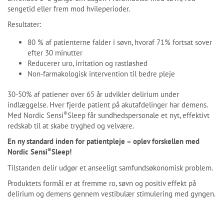
sengetid eller frem mod hvileperioder.
Resultater:
80 % af patienterne falder i søvn, hvoraf 71% fortsat sover
efter 30 minutter
Reducerer uro, irritation og rastløshed
Non-farmakologisk intervention til bedre pleje
30-50% af patiener over 65 år udvikler delirium under
indlæggelse. Hver fjerde patient på akutafdelinger har demens.
®
Med Nordic Sensi
Sleep får sundhedspersonale et nyt, effektivt
redskab til at skabe tryghed og velvære.
En ny standard inden for patientpleje – oplev forskellen med
®
Nordic Sensi
Sleep!
Tilstanden delir udgør et anseeligt samfundsøkonomisk problem.
Produktets formål er at fremme ro, søvn og positiv effekt på
delirium og demens gennem vestibulær stimulering med gyngen.