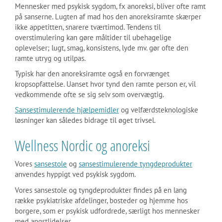
Mennesker med psykisk sygdom, fx anoreksi, bliver ofte ramt
på sanserne. Lugten af mad hos den anoreksiramte skærper
ikke appetitten, snarere tværtimod. Tendens til
overstimulering kan gøre måltider til ubehagelige
oplevelser; lugt, smag, konsistens, lyde mv. gør ofte den
ramte utryg og utilpas.
Typisk har den anoreksiramte også en forvrænget
kropsopfattelse. Uanset hvor tynd den ramte person er, vil
vedkommende ofte se sig selv som overvægtig.
Sansestimulerende hjælpemidler
og velfærdsteknologiske
løsninger kan således bidrage til øget trivsel.
Wellness Nordic og anoreksi
Vores
sansestole
og
sansestimulerende tyngdeprodukter
anvendes hyppigt ved psykisk sygdom.
Vores sansestole og tyngdeprodukter findes på en lang
række psykiatriske afdelinger, bosteder og hjemme hos
borgere, som er psykisk udfordrede, særligt hos mennesker
med angstlidelser.