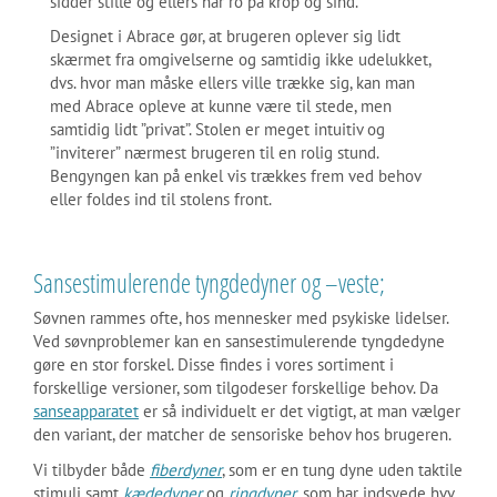
sidder stille og ellers har ro på krop og sind.
Designet i Abrace gør, at brugeren oplever sig lidt
skærmet fra omgivelserne og samtidig ikke udelukket,
dvs. hvor man måske ellers ville trække sig, kan man
med Abrace opleve at kunne være til stede, men
samtidig lidt ”privat”. Stolen er meget intuitiv og
”inviterer” nærmest brugeren til en rolig stund.
Bengyngen kan på enkel vis trækkes frem ved behov
eller foldes ind til stolens front.
Sansestimulerende tyngdedyner og –veste;
Søvnen rammes ofte, hos mennesker med psykiske lidelser.
Ved søvnproblemer kan en sansestimulerende tyngdedyne
gøre en stor forskel. Disse findes i vores sortiment i
forskellige versioner, som tilgodeser forskellige behov. Da
sanseapparatet
er så individuelt er det vigtigt, at man vælger
den variant, der matcher de sensoriske behov hos brugeren.
Vi tilbyder både
fiberdyner
, som er en tung dyne uden taktile
stimuli samt
kædedyner
og
ringdyner
, som har indsyede hvv.