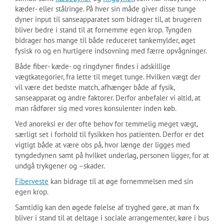
kæder- eller stålringe. På hver sin måde giver disse tunge
dyner input til sanseapparatet som bidrager til, at brugeren
bliver bedre i stand til at fornemme egen krop. Tyngden
bidrager hos mange til både reduceret tankemylder, øget
fysisk ro og en hurtigere indsovning med færre opvågninger.
Både fiber- kæde- og ringdyner findes i adskillige
vægtkategorier, fra lette til meget tunge. Hvilken vægt der
vil være det bedste match, afhænger både af fysik,
sanseapparat og andre faktorer. Derfor anbefaler vi altid, at
man rådfører sig med vores konsulenter inden køb.
Ved anoreksi er der ofte behov for temmelig meget vægt,
særligt set i forhold til fysikken hos patienten. Derfor er det
vigtigt både at være obs på, hvor længe der ligges med
tyngdedynen samt på hvilket underlag, personen ligger, for at
undgå trykgener og –skader.
Fiberveste
kan bidrage til at øge fornemmelsen med sin
egen krop.
Samtidig kan den øgede følelse af tryghed gøre, at man fx
bliver i stand til at deltage i sociale arrangementer, køre i bus