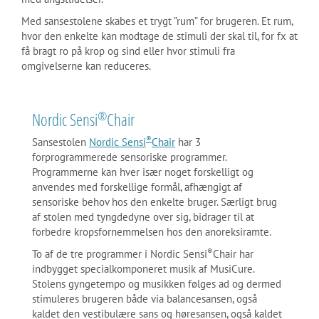
Med sansestolene skabes et trygt ”rum” for brugeren. Et rum,
hvor den enkelte kan modtage de stimuli der skal til, for fx at
få bragt ro på krop og sind eller hvor stimuli fra
omgivelserne kan reduceres.
®
Nordic Sensi
Chair
®
Sansestolen
Nordic Sensi
Chair
har 3
forprogrammerede sensoriske programmer.
Programmerne kan hver især noget forskelligt og
anvendes med forskellige formål, afhængigt af
sensoriske behov hos den enkelte bruger. Særligt brug
af stolen med tyngdedyne over sig, bidrager til at
forbedre kropsfornemmelsen hos den anoreksiramte.
®
To af de tre programmer i Nordic Sensi
Chair har
indbygget specialkomponeret musik af MusiCure.
Stolens gyngetempo og musikken følges ad og dermed
stimuleres brugeren både via balancesansen, også
kaldet den vestibulære sans og høresansen, også kaldet