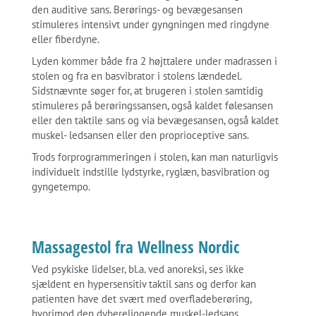
den auditive sans. Berørings- og bevægesansen
stimuleres intensivt under gyngningen med ringdyne
eller fiberdyne.
Lyden kommer både fra 2 højttalere under madrassen i
stolen og fra en basvibrator i stolens lændedel.
Sidstnævnte søger for, at brugeren i stolen samtidig
stimuleres på berøringssansen, også kaldet følesansen
eller den taktile sans og via bevægesansen, også kaldet
muskel- ledsansen eller den proprioceptive sans.
Trods forprogrammeringen i stolen, kan man naturligvis
individuelt indstille lydstyrke, ryglæn, basvibration og
gyngetempo.
Massagestol fra Wellness Nordic
Ved psykiske lidelser, bl.a. ved anoreksi, ses ikke
sjældent en hypersensitiv taktil sans og derfor kan
patienten have det svært med overfladeberøring,
hvorimod den dybereliggende muskel-ledsans,