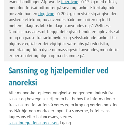
tvangshandlinger. Afprøvede
fiberdyne
på 12 kg med effekt,
men dog fortsat udfordret på søvn og tanker. Efterfølgende
prøvede hun en
ringdyne
på 20 kg, som viste sig at give den
ønskede effekt og nu anvendes både om natten og ind i
mellem i dagens løb. Om dagen anvendes også Wellness
Nordics massagestol, begge dele giver hende en oplevelse af
ro og en pause fra tankemylder og selvskadende tanker. Pga.
pigens vægttab er det vigtigt at være obs på tryk-risiko,
underlag og tiden dyne og massagestol anvendes, men dette
er personalet og pigen opmærksomme på.
Sansning og hjælpemidler ved
anoreksi
Alle mennesker oplever omgivelserne gennem indtryk fra
sanser og bevægelser. Hjernen har behov for informationer
fra sanserne for at forstå vores egen krop og verden omkring
os. Når hjernen modtager input fra sanserne, fx følesans,
lugtesans eller balancesans, sættes
sanseintegrationsprocessen
i gang.