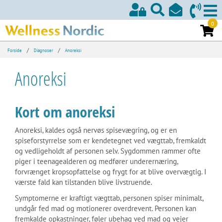
0
/
/
Forside
Diagnoser
Anoreksi
Anoreksi
Kort om anoreksi
Anoreksi, kaldes også nervøs spisevægring, og er en
spiseforstyrrelse som er kendetegnet ved vægttab, fremkaldt
og vedligeholdt af personen selv. Sygdommen rammer ofte
piger i teenagealderen og medfører underernæring,
forvrænget kropsopfattelse og frygt for at blive overvægtig. I
værste fald kan tilstanden blive livstruende.
Symptomerne er kraftigt vægttab, personen spiser minimalt,
undgår fed mad og motionerer overdrevent. Personen kan
fremkalde opkastninger, føler ubehag ved mad og vejer